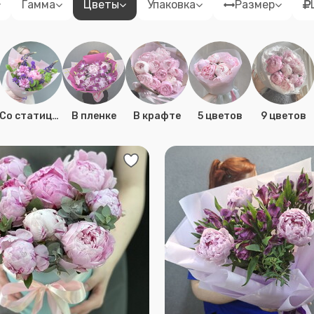
Гамма
Цветы
Упаковка
Размер
Cо статицей
В пленке
В крафте
5 цветов
9 цветов