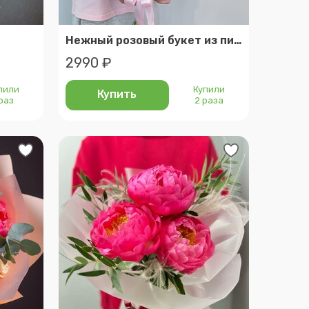
Нежный розовый букет из пионов с ромашками
2990 ₽
пили
Купили
Купить
 раз
2 раза