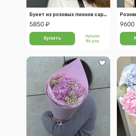
Букет из розовых пионов сара бернар с эвкалиптом (d221)
Розов
5850 ₽
9600
Купили
Купить
86 раз