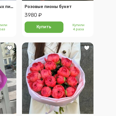
Нежный букет из розовых пионов и лизиантусов в матовой упаковке
Розовые пионы букет
3980 ₽
пили
Купили
Купить
 раз
4 раза