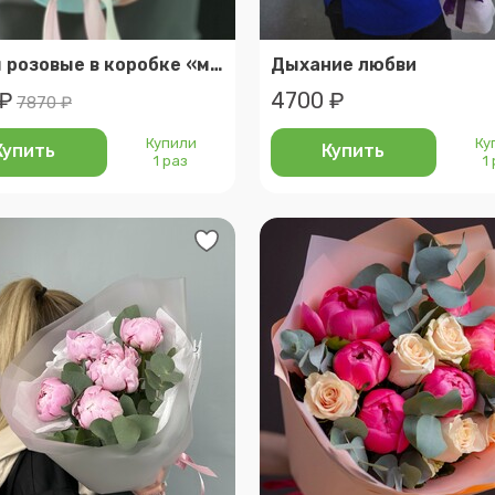
Пионы розовые в коробке «моей красотке»
Дыхание любви
 ₽
4700 ₽
7870 ₽
Купили
Ку
Купить
Купить
1 раз
1