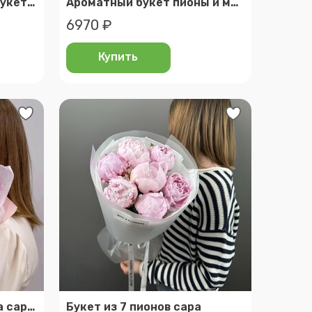
Раскидистый пышный букет из полевых цветов
Ароматный букет пионы и матиола «роскошный»
6970 ₽
Купить
7 розовых нежных пиона сара бернар d034
Букет из 7 пионов сара