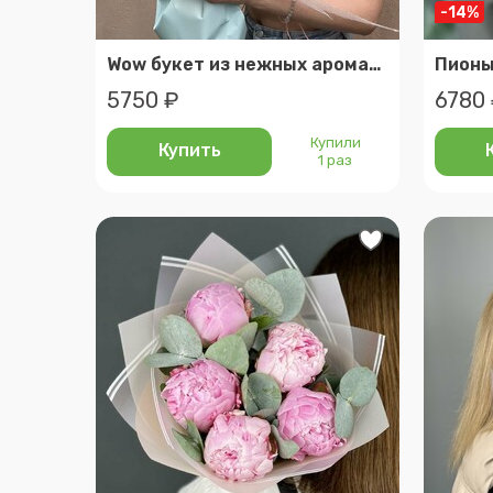
-14%
Wow букет из нежных ароматных пионов
5750 ₽
6780
Купили
Купить
1 раз