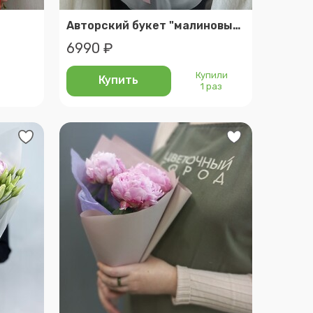
Авторский букет "малиновый штрудель"
6990 ₽
Купили
Купить
1 раз