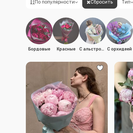
По популярности
Сбросить
Тип
Бордовые
Красные
C альстромерией
C орхидеей