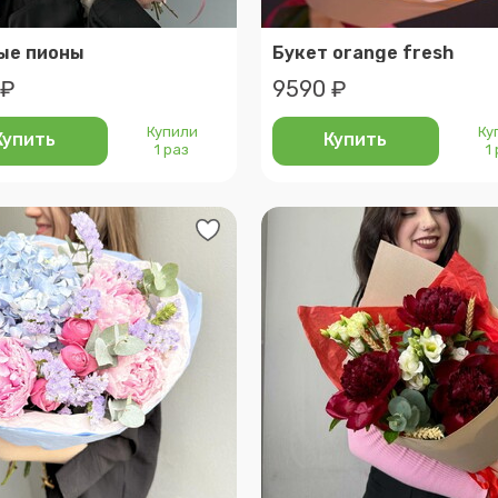
ые пионы
Букет orange fresh
 ₽
9590 ₽
Купили
Ку
Купить
Купить
1 раз
1