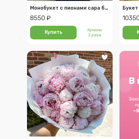
Монобукет с пионами сара бернар 7 шт (а020)
8550 ₽
10350
Купили
Купить
3 раза