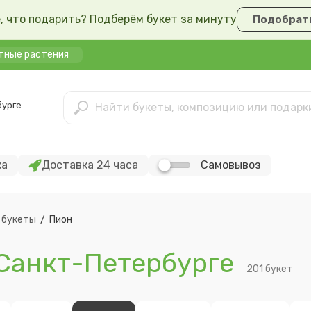
, что подарить? Подберём букет за минуту
Подобрать
тные растения
бурге
ка
Доставка 24 часа
Самовывоз
 букеты
/
Пион
 Санкт-Петербурге
201 букет