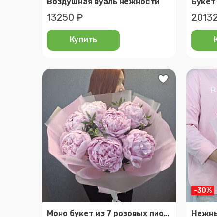
Воздушная вуаль нежности
Букет
13250 ₽
20132
Купить
-30%
Моно букет из 7 розовых пионов