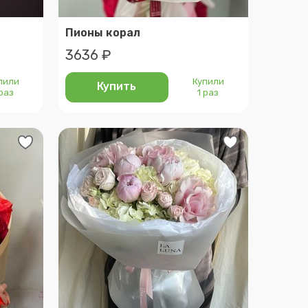
Пионы корал
3636 ₽
пили
Купили
Купить
 раз
1 раз