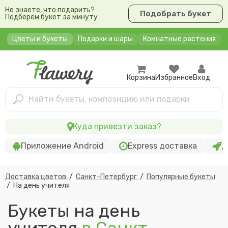
Не знаете, что подарить?
Подобрать букет
Подберём букет за минуту
Цветы и букеты
Подарки и шары
Комнатные растения
Корзина
Избранное
Вход
Найти букеты, композицию или подарки
Куда привезти заказ?
Приложение Android
Express доставка
Д
Доставка цветов
/
Санкт-Петербург
/
Популярные букеты
/
На день учителя
Букеты на день