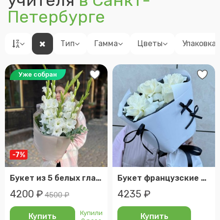
учителя
в Санкт-
Петербурге
Тип
Гамма
Цветы
Упаковка
Уже собран
-7%
Букет из 5 белых гладиолусов
Букет французские розы белые 5 шт «школа»
4200 ₽
4235 ₽
4500 ₽
Купили
Купить
Купить