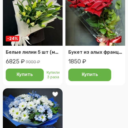
-24%
Белые лилии 5 шт (мб 222)
Букет из алых французских роз
6825 ₽
1850 ₽
9000 ₽
Купили
Купить
Купить
3 раза