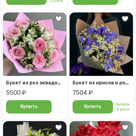
2 раза
Букет из роз эквадора и альстромерий
Букет из ирисов и ромашек (матрикария) (сб 017)
5500 ₽
7504 ₽
Купили
Купить
Купить
4 раза