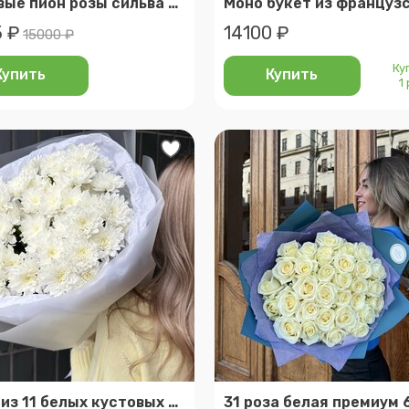
Кустовые пион розы сильва пинк 25 шт (мб 300)
 ₽
14100 ₽
15000 ₽
Ку
Купить
Купить
1
Букет из 11 белых кустовых хризантем
31 роза белая премиум