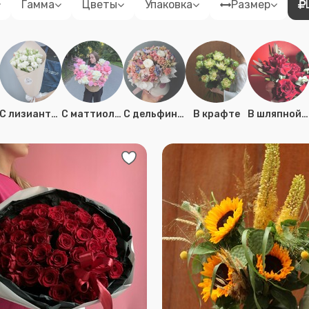
Гамма
Цветы
Упаковка
Размер
C лизиантусом
C маттиолой
C дельфиниумом
В крафте
В шляпной коробке