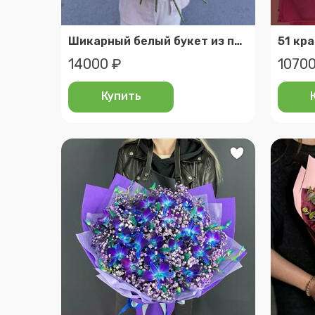
Шикарный белый букет из пионовидных лилий и французских роз
51 кр
14000 ₽
10700
Купить