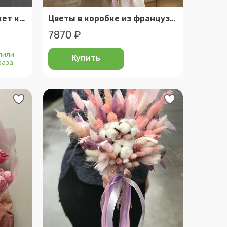
Потрясающий яркий букет кустовых хризантем
Цветы в коробке из французских роз, хризантем и альстромерии
7870 ₽
пили
Купить
раза