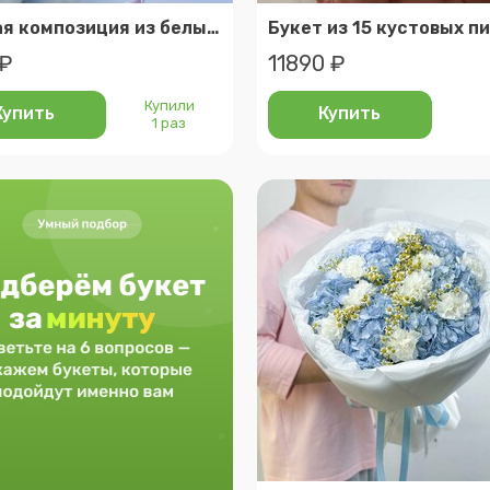
Нежная композиция из белых и сиреневых альстромерий в корзине
 ₽
11890 ₽
Купили
Купить
Купить
1 раз