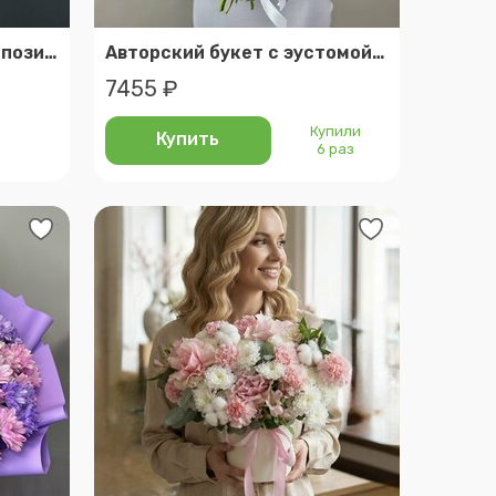
Набор подарочный : композиция из сухоцветов, свеча ручной работы
Авторский букет с эустомой, кустовой пионовидной розой и эвкалиптом
7455 ₽
Купили
Купить
6 раз