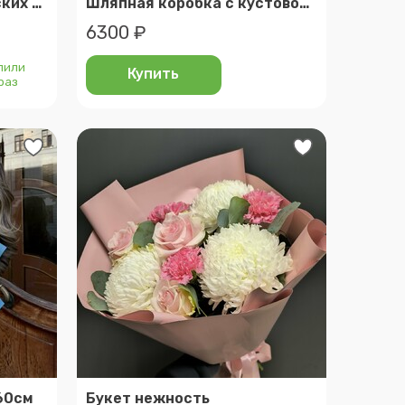
Моно букет из французских розовых роз 08
Шляпная коробка с кустовой розой ( n 142 )
6300 ₽
пили
Купить
 раз
 60см
Букет нежность