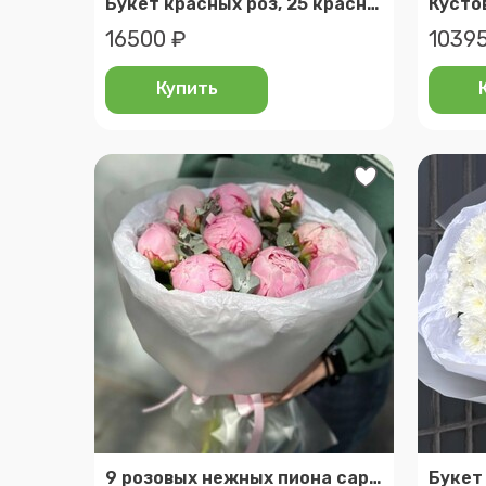
Букет красных роз, 25 красных эквадорских роз
16500 ₽
10395
Купить
9 розовых нежных пиона сара бернар с эвкалиптом в упаковке d033