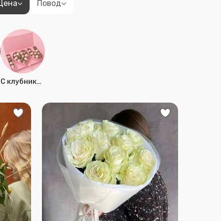
Цена
Повод
С клубникой