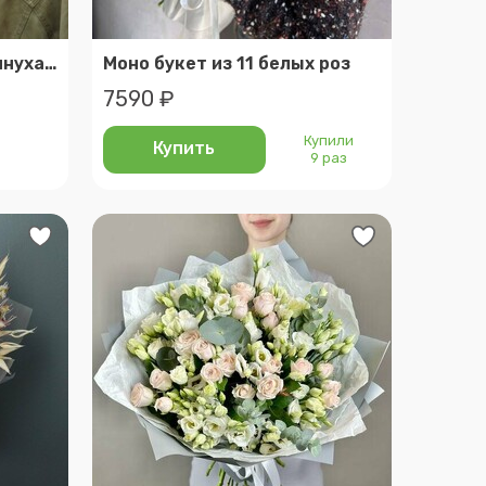
Большой букет с подсолнухами - летний букет подсолнухи
Моно букет из 11 белых роз
7590 ₽
Купили
Купить
9 раз