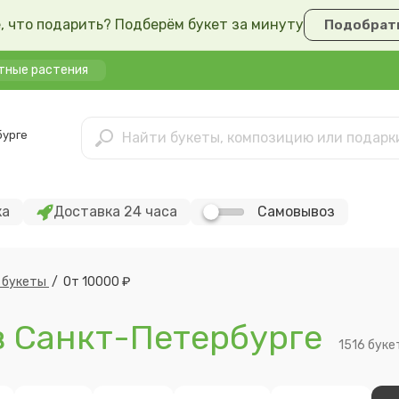
, что подарить? Подберём букет за минуту
Подобрать
тные растения
бурге
ка
Доставка 24 часа
Самовывоз
 букеты
/
От 10000 ₽
в Санкт-Петербурге
1516 буке