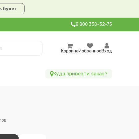
 букет
8 800 350-32-75
Корзина
Избранное
Вход
Куда привезти заказ?
тов