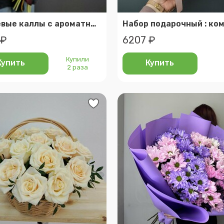
Вишневые каллы с ароматным эвкалиптом
 ₽
6207 ₽
Купили
Купить
Купить
2 раза