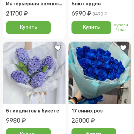
Интерьерная композиция из сухоцветов в кашпо "лазурный берег"
Блю гарден
21700 ₽
6990 ₽
8490 ₽
Купили
Купить
Купить
11 раз
5 гиацинтов в букете
17 синих роз
9980 ₽
25000 ₽