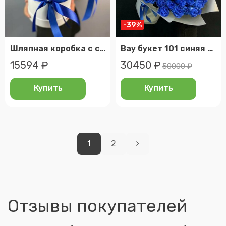
-39%
Шляпная коробка с синими розами
Вау букет 101 синяя роза (мб 269)
15594 ₽
30450 ₽
50000 ₽
Купить
Купить
1
2
Отзывы покупателей