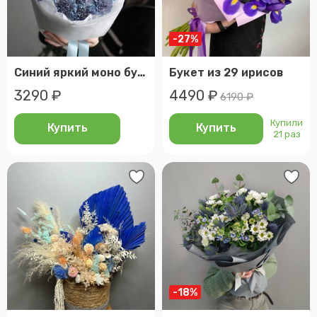
-27%
Синий яркий моно букет: экзотические синие диантусы (гвоздики)
Букет из 29 ирисов
3290 ₽
4490 ₽
6190 ₽
Купили
Купить
Купить
21 раз
-18%