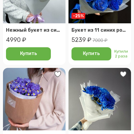
-25%
Нежный букет из синих ирисов в белой упаковке (размер l)
Букет из 11 синих роз (мб 102)
4990 ₽
5239 ₽
7000 ₽
Купили
Купить
Купить
2 раза