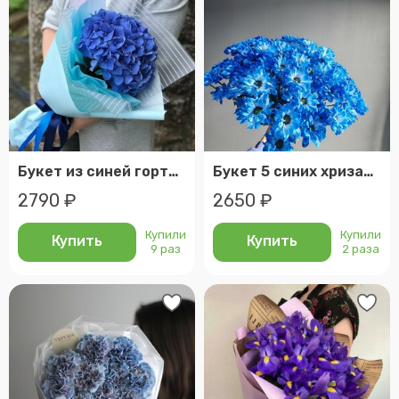
Букет из синей гортензии
Букет 5 синих хризантем
2790 ₽
2650 ₽
Купили
Купили
Купить
Купить
9 раз
2 раза