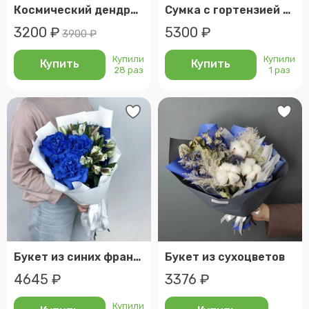
Космический дендробиум с гипсофилой
Сумка с гортензией и гвоздикой
3200 ₽
5300 ₽
3900 ₽
Купили
Купили
Купить
Купить
28 раз
1 раз
Букет из синих французских роз и белых альстромерий
Букет из сухоцветов
4645 ₽
3376 ₽
Купили