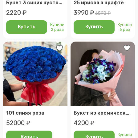
Букет 3 синих кустовых хризантемы
25 ирисов в крафте
2220 ₽
3990 ₽
6590 ₽
Купили
Купили
Купить
Купить
2 раза
6 раз
101 синяя роза
Букет из космических орхидей с ветками хризантем
52000 ₽
4200 ₽
Купили
Купить
Купить