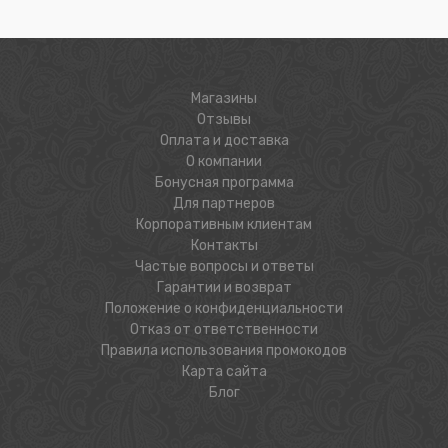
Магазины
Отзывы
Оплата и доставка
О компании
Бонусная программа
Для партнеров
Корпоративным клиентам
Контакты
Частые вопросы и ответы
Гарантии и возврат
Положение о конфиденциальности
Отказ от ответственности
Правила использования промокодов
Карта сайта
Блог