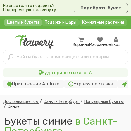
Не знаете, что подарить?
Подобрать букет
Подберём букет за минуту
Цветы и букеты
Подарки и шары
Комнатные растения
Корзина
Избранное
Вход
Найти букеты, композицию или подарки
Куда привезти заказ?
Приложение Android
Express доставка
Д
Доставка цветов
/
Санкт-Петербург
/
Популярные букеты
/
Синие
Букеты синие
в Санкт-