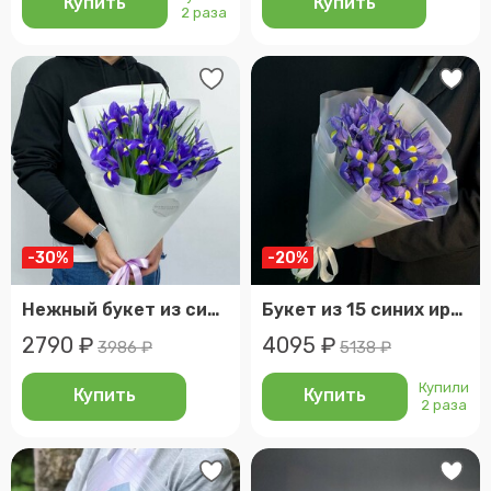
Купить
Купить
2 раза
-30%
-20%
Нежный букет из синих ирисов в белой упаковке (размер s)
Букет из 15 синих ирисов (мб 008)
2790 ₽
4095 ₽
3986 ₽
5138 ₽
Купили
Купить
Купить
2 раза