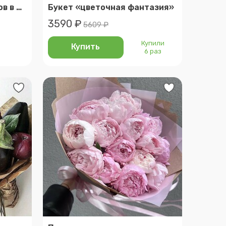
Монобукет 7 подсолнухов в дизайнерской упаковке (e025)
Букет «цветочная фантазия»
3590 ₽
5609 ₽
Купили
Купить
6 раз