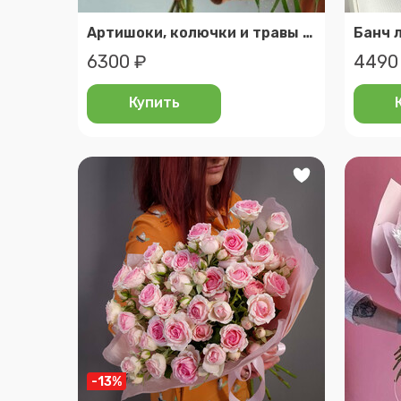
Артишоки, колючки и травы - стойкий зеленый букет с доставкой спб и ло
Банч 
6300 ₽
4490
Купить
-13%