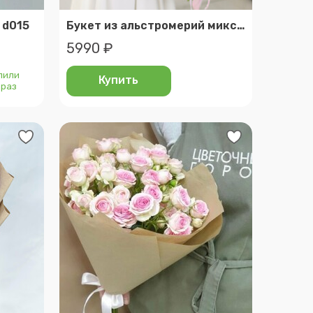
 d015
Букет из альстромерий микс 15 штук
5990 ₽
пили
Купить
 раз