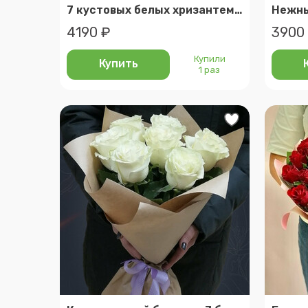
7 кустовых белых хризантем coconut
4190 ₽
3900
Купили
Купить
1 раз