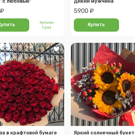
 "с любовью"
Дикий мужчина
 ₽
5900 ₽
Купили
Купить
Купить
1 раз
оза в крафтовой бумаге