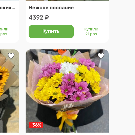
Букет из синих французских роз в крафте
Нежное послание
4392 ₽
пили
Купили
Купить
 раз
21 раз
-36%