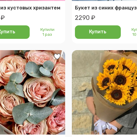
 из кустовых хризантем
 ₽
2290 ₽
Купили
Ку
Купить
Купить
1 раз
10