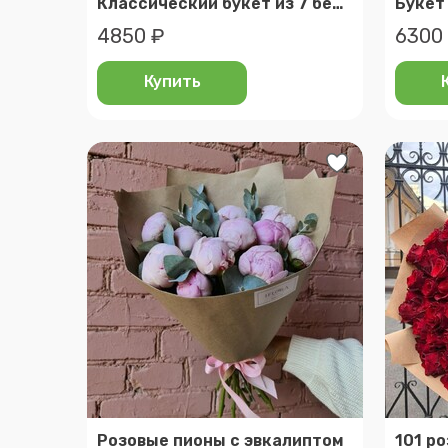
Классический букет из 7 белых эквадорских роз 50 см в крафте с атласной лентой от 2name flowers
Букет
4850 ₽
6300
Купить
Розовые пионы с эвкалиптом
101 р