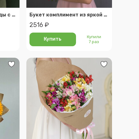
Букет ароматной лаванды с хлопком
Букет комплимент из яркой кустовой розы
2516 ₽
Купили
Купить
7 раз