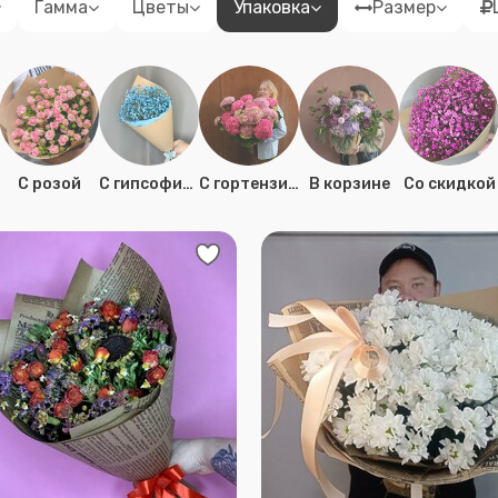
Гамма
Цветы
Упаковка
Размер
C розой
C гипсофилой
C гортензией
В корзине
Со скидкой