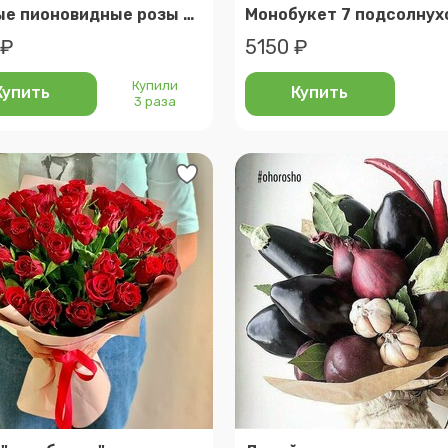
Нежные пионовидные розы кахала. 7шт.
 ₽
5150 ₽
Купили
Купить
Купить
3 раза