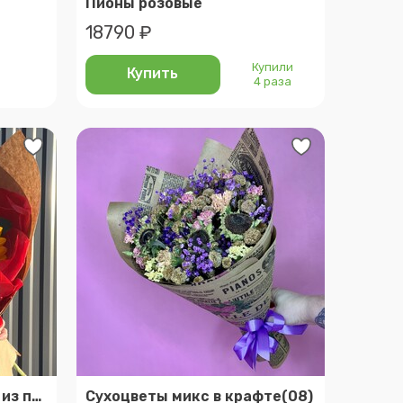
Пионы розовые
18790 ₽
Купили
Купить
4 раза
Яркий солнечный букет из подсолнухов и красных ягод зверобоя
Сухоцветы микс в крафте(08)