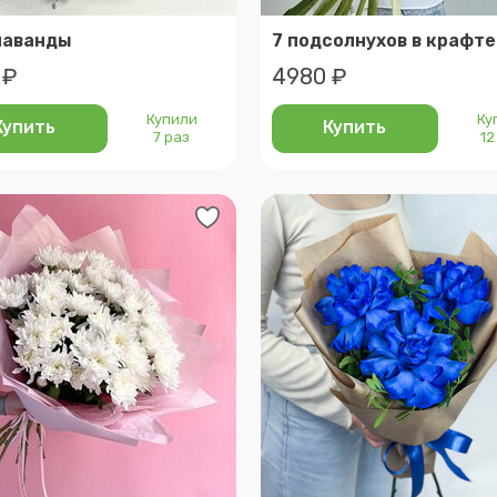
лаванды
7 подсолнухов в крафте
 ₽
4980 ₽
Купили
Ку
Купить
Купить
7 раз
12