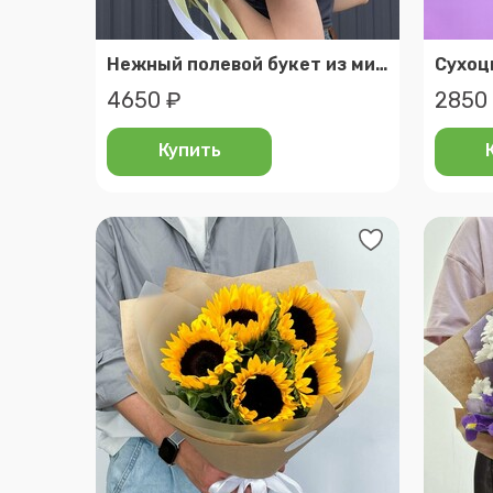
Нежный полевой букет из милых ромашек
Сухоц
4650 ₽
2850
Купить