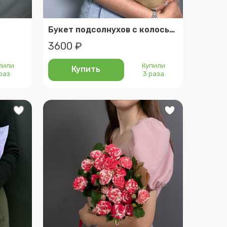
Букет подсолнухов с колосьями пшеницы в крафте
3600 ₽
пили
Купили
Купить
 раз
3 раза