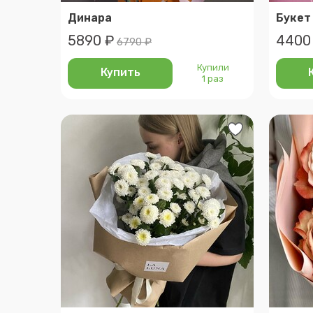
Динара
Букет
5890 ₽
4400
6790 ₽
Купили
Купить
1 раз