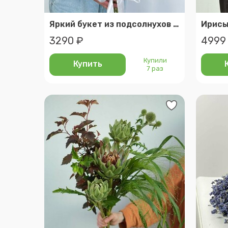
Яркий букет из подсолнухов в крафте (размер s)
3290 ₽
4999
Купили
Купить
7 раз