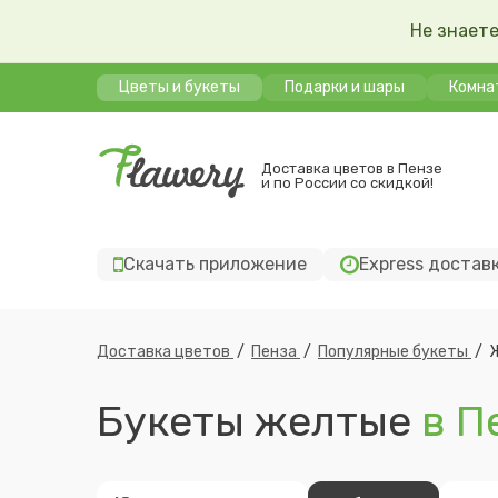
Не знаете
Цветы и букеты
Подарки и шары
Комна
Доставка цветов в Пензе
и по России со скидкой!
Скачать приложение
Express достав
Доставка цветов
/
Пенза
/
Популярные букеты
/
Букеты желтые
в П