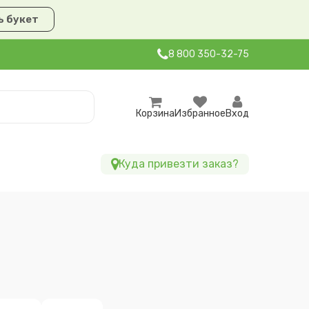
 букет
8 800 350-32-75
Корзина
Избранное
Вход
Куда привезти заказ?