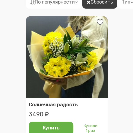
По популярности
Сбросить
Тип
Солнечная радость
3490 ₽
Купили
Купить
1 раз