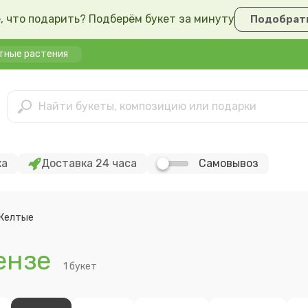
, что подарить? Подберём букет за минуту
Подобрать
тные растения
ка
Доставка 24 часа
Самовывоз
Желтые
ензе
1 букет