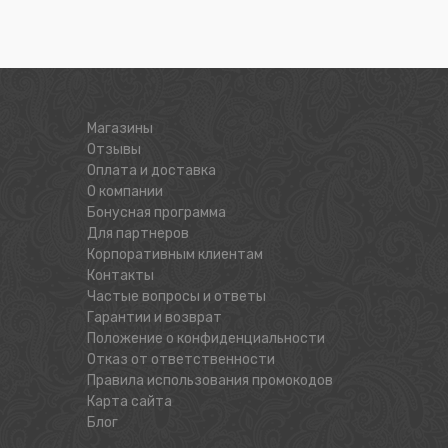
Магазины
Отзывы
Оплата и доставка
О компании
Бонусная программа
Для партнеров
Корпоративным клиентам
Контакты
Частые вопросы и ответы
Гарантии и возврат
Положение о конфиденциальности
Отказ от ответственности
Правила использования промокодов
Карта сайта
Блог