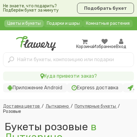
Не знаете, что подарить?
Подобрать букет
Подберём букет за минуту
Цветы и букеты
Подарки и шары
Комнатные растения
Корзина
Избранное
Вход
Найти букеты, композицию или подарки
Куда привезти заказ?
Приложение Android
Express доставка
Д
Доставка цветов
/
Лыткарино
/
Популярные букеты
/
Розовые
Букеты розовые
в