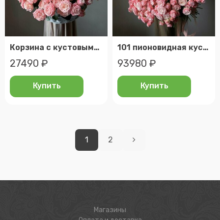
Корзина с кустовыми пионовидными розами
101 пионовидная кустовая роза - пышный премиум букет
27490 ₽
93980 ₽
Купить
Купить
1
2
Магазины