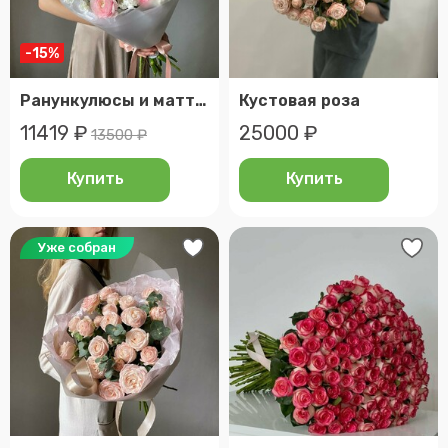
-15%
Ранункулюсы и маттиола, любимые цветы ренаты литвиновой.
Кустовая роза
11419 ₽
25000 ₽
13500 ₽
Купить
Купить
Уже собран