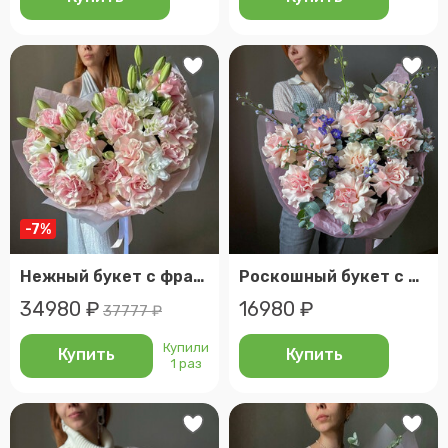
-7%
Нежный букет с французскими розами и изящными белыми лилиями, размер xl
Роскошный букет с французскими розами и дельфиниумом. Veresk 854
34980 ₽
16980 ₽
37777 ₽
Купили
Купить
Купить
1 раз