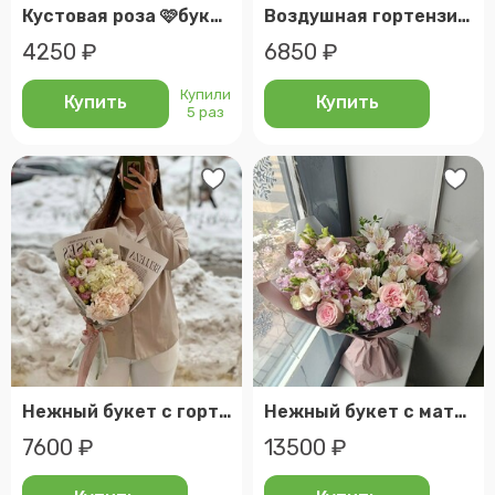
Кустовая роза 🩷букет из кустовых роз
Воздушная гортензия 🩷
4250 ₽
6850 ₽
Купили
Купить
Купить
5 раз
Нежный букет с гортензией и эустомой 🩷
Нежный букет с матиоллой и эустомой
7600 ₽
13500 ₽