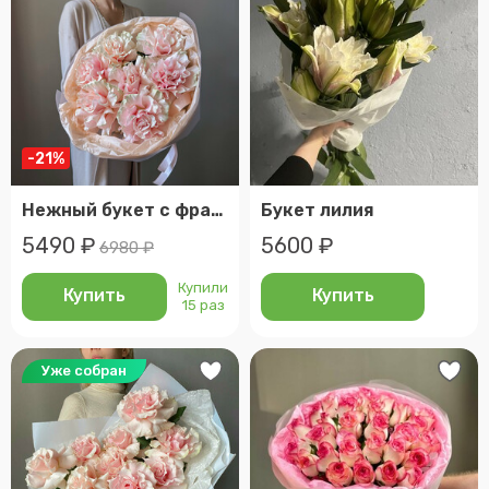
-21%
Нежный букет с французскими розами, 7шт. Veresk 500
Букет лилия
5490 ₽
5600 ₽
6980 ₽
Купили
Купить
Купить
15 раз
Уже собран