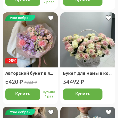
2 раза
Уже собран
-25%
Авторский букет в ярких оттенках с пионовидной розой, ромашкой и маттиолой
Букет для мамы в корзине
5420 ₽
34492 ₽
7233 ₽
Купили
Купить
Купить
1 раз
Уже собран