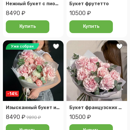
Нежный букет с пионовидными розами
Букет фрутетто
8490 ₽
10500 ₽
Купить
Купить
Уже собран
-14%
Изысканный букет из розовых роз, диантусов и эвкалипта. Veresk 822
Букет французских роз
8490 ₽
10500 ₽
9890 ₽