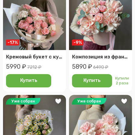
-17%
-9%
Кремовый букет с кустовой пионовидной розой и нежным диантусом
Композиция из французских и пионовидных кустовых роз, цветы в коробке
5990 ₽
5890 ₽
7212 ₽
6490 ₽
Купили
Купить
Купить
2 раза
Уже собран
Уже собран