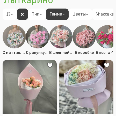
Лыткарино
Тип
Гамма
Цветы
Упаковка
C маттиолой
C ранункулусом
В шляпной коробке
В коробке