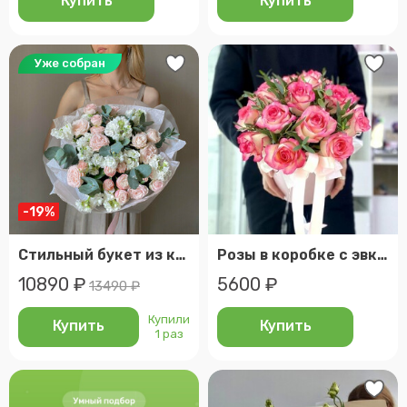
Купить
Купить
Уже собран
-19%
Стильный букет из кустовых роз и маттиолы с веточками эвкалипта, veresk 926
Розы в коробке с эвкалиптом
10890 ₽
5600 ₽
13490 ₽
Купили
Купить
Купить
1 раз