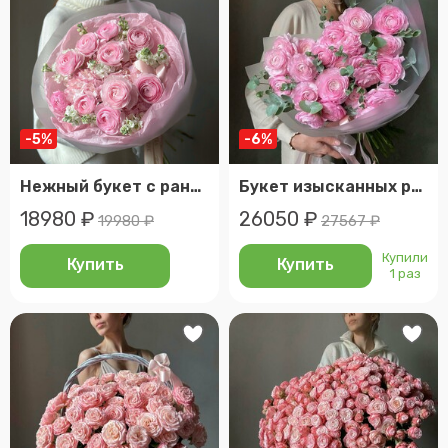
-5%
-6%
Нежный букет с ранункулюсами, гортензией и маттиолой. Veresk 166
Букет изысканных ранункулюсов с эвкалиптом. Veresk 207
18980 ₽
26050 ₽
19980 ₽
27567 ₽
Купили
Купить
Купить
1 раз