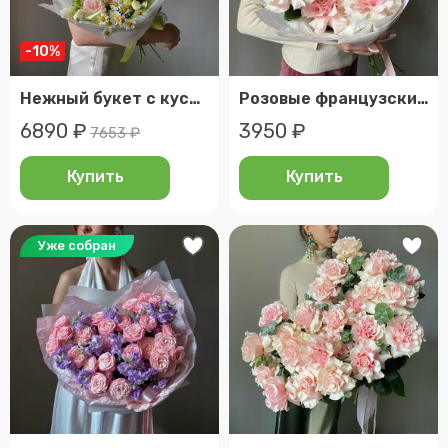
-10%
Нежный букет с кустовыми розами, фрезиями и ромашкой
Розовые французские розы, 5 шт, veresk 285
6890 ₽
3950 ₽
7653 ₽
Купить
Купить
Уже собран