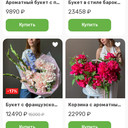
Ароматный букет с пионовидными розовыми розами (размер м), 819
Букет в стиле барокко - кружевные французские розы. Veresk 287
9890 ₽
23458 ₽
Купить
Купить
-17%
Букет с французской розой и нежным сиреневым дельфиниумом, veresk 807
Корзина с ароматными розовыми розами, размер l. Veresk 483
12490 ₽
22990 ₽
15000 ₽
Купить
Купить