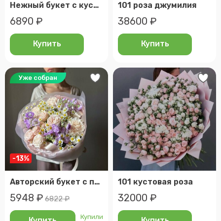
Нежный букет с кустовыми пудровыми розами и эвкалиптом
101 роза джумилия
6890 ₽
38600 ₽
Купить
Купить
Уже собран
-13%
Авторский букет с пионовидными кустовыми розами, ромашками и маттиолой
101 кустовая роза
5948 ₽
32000 ₽
6822 ₽
Купили
Купить
Купить