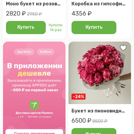
Моно букет из розовой гортензии (49-0036)
Коробка из гипсофил разноцветных
2820 ₽
4356 ₽
2950 ₽
Купили
Купить
Купить
14 раз
-24%
Букет из пионовидных роз country blues — 25 шт
6500 ₽
8500 ₽