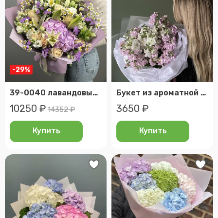
-29%
39-0040 лавандовый букет из лилии, лизиантусов и воздушной ромашки
Букет из ароматной маттиолы «зефирка»💜
10250 ₽
3650 ₽
14352 ₽
Купить
Купить