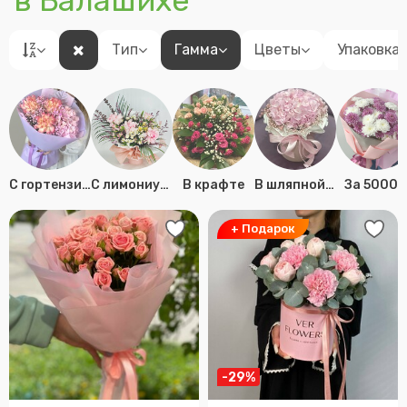
в Балашихе
Тип
Гамма
Цветы
Упаковка
C гортензией
C лимониумом
В крафте
В шляпной коробке
За 5000 
+ Подарок
-29%