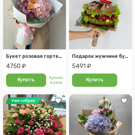
Букет розовая гортензия, кустовая роза и орхидея
Подарок мужчине букет бургер с колбасками. Съедобный колбасный букет
4750 ₽
5491 ₽
Купили
Купить
Купить
4 раза
Уже собран