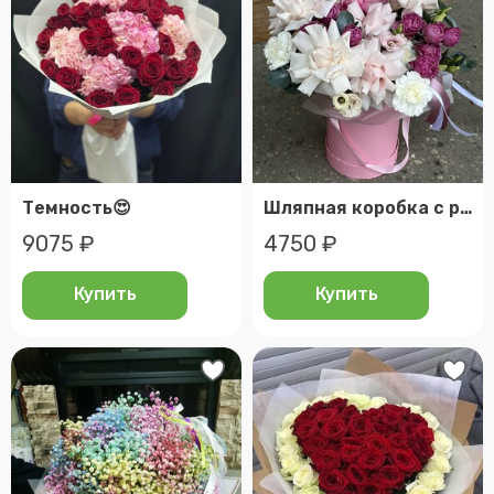
Темность😍
Шляпная коробка с розовыми розами
9075 ₽
4750 ₽
Купить
Купить