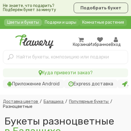
Не знаете, что подарить?
Подобрать букет
Подберём букет за минуту
Цветы и букеты
Подарки и шары
Комнатные растения
Корзина
Избранное
Вход
Найти букеты, композицию или подарки
Куда привезти заказ?
Приложение Android
Express доставка
Д
Доставка цветов
/
Балашиха
/
Популярные букеты
/
Разноцветные
Букеты разноцветные