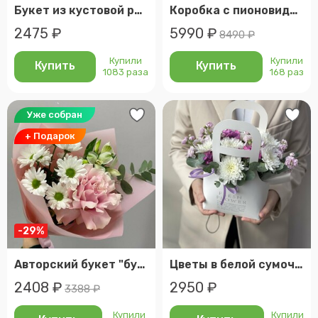
Букет из кустовой розы
Коробка с пионовидными розами и диантусами
2475 ₽
5990 ₽
8490 ₽
Купили
Купили
Купить
Купить
1083 раза
168 раз
Уже собран
+ Подарок
-29%
Авторский букет "букет девушке"
Цветы в белой сумочке, розовая гортензия и сиреневая маттиола
2408 ₽
2950 ₽
3388 ₽
Купили
Купили