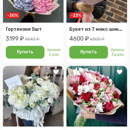
-30%
-23%
Гортензия 5шт
Букет из 7 микс шикарных гортензий
3199 ₽
4600 ₽
4543 ₽
6000 ₽
Купили
Купили
Купить
Купить
6 раз
3 раза