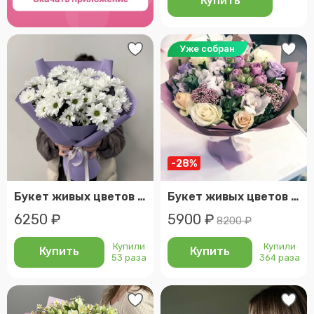
Купить
Уже собран
-28%
Букет живых цветов из 7 белых хризантем | арт: 3098-1
Букет живых цветов дивный
6250 ₽
5900 ₽
8200 ₽
Купили
Купили
Купить
Купить
53 раза
364 раза