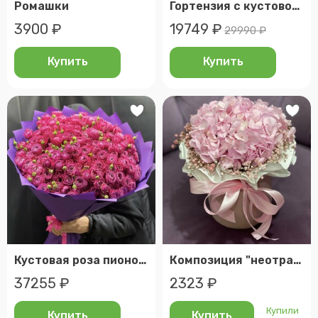
Ромашки
Гортензия с кустовой розой
3900 ₽
19749 ₽
29990 ₽
Купить
Купить
Кустовая роза пионовидная
Композиция "неотразимое обаяние"
37255 ₽
2323 ₽
Купили
Купить
Купить