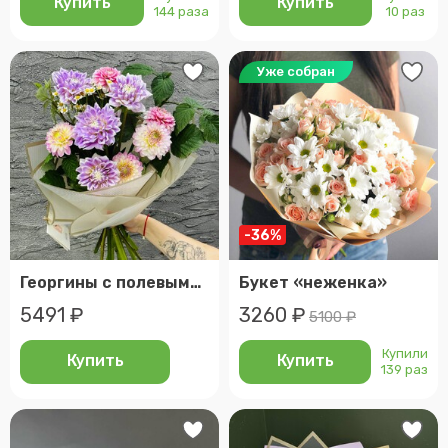
Купить
Купить
144 раза
10 раз
Уже собран
-36%
Георгины с полевыми ромашками и веточками малины. Букет цветов
Букет «неженка»
5491 ₽
3260 ₽
5100 ₽
Купили
Купить
Купить
139 раз