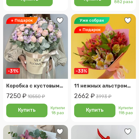
882 раза
+ Подарок
Уже собран
+ Подарок
-31%
-33%
Коробка с кустовыми розами бомбастик, маттиолой и эвкалиптом
11 нежных альстромерий в дизайнерской упаковке
7250 ₽
2662 ₽
10550 ₽
3993 ₽
Купили
Купили
Купить
Купить
18 раз
118 раз