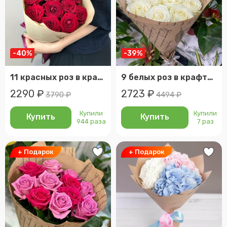
-40%
-39%
11 красных роз в крафте 50 см
9 белых роз в крафтовой упаковке
2290 ₽
2723 ₽
3790 ₽
4494 ₽
Купили
Купили
Купить
Купить
944 раза
7 раз
+ Подарок
+ Подарок