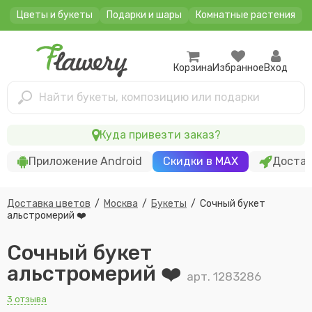
Цветы и букеты
Подарки и шары
Комнатные растения
Корзина
Избранное
Вход
Найти букеты, композицию или подарки
Куда привезти заказ?
Приложение Android
Скидки в MAX
Достав
Доставка цветов
/
Москва
/
Букеты
/
Сочный букет
альстромерий ❤️
Сочный букет
альстромерий ❤️
арт. 1283286
3 отзыва