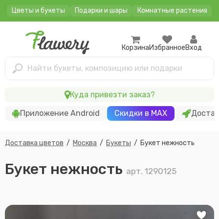
Цветы и букеты
Подарки и шары
Комнатные растения
Корзина
Избранное
Вход
Найти букеты, композицию или подарки
Куда привезти заказ?
Приложение Android
Скидки в MAX
Достав
Доставка цветов
/
Москва
/
Букеты
/
Букет нежность
Букет нежность
арт. 1290125