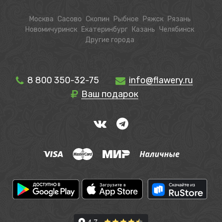
Москва
Сасово
Скопин
Рыбное
Ряжск
Рязань
Новомичуринск
Екатеринбург
Казань
Челябинск
Другие города
8 800 350-32-75
info@flawery.ru
Ваш подарок