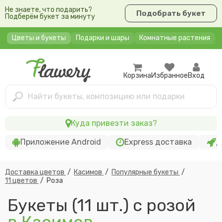
Не знаете, что подарить?
Подобрать букет
Подберём букет за минуту
Цветы и букеты
Подарки и шары
Комнатные растения
Корзина
Избранное
Вход
Найти букеты, композицию или подарки
Куда привезти заказ?
Приложение Android
Express доставка
Д
Доставка цветов
/
Касимов
/
Популярные букеты
/
11 цветов
/
Роза
Букеты (11 шт.) c розой