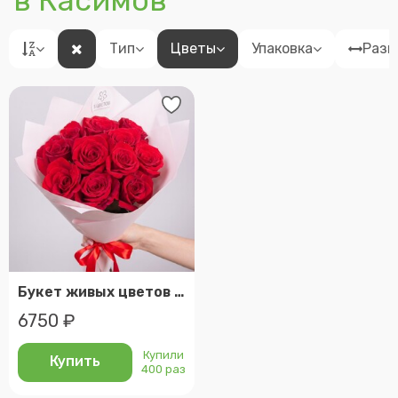
в Касимов
Тип
Цветы
Упаковка
Разм
Букет живых цветов из 11 красных роз, эквадор, 50 см | арт: 287
6750 ₽
Купили
Купить
400 раз