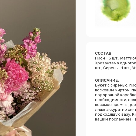
СОСТАВ:
Пион - 3 шт., Маттиол
Хризантема одноголов
шт., Сирень - 1 шт., У
ОПИСАНИЕ:
Букет с сиренью, пи
восковым миртом, гв
подарочной коробке,
необходимости, есл
весомое время в дор
лишь аккуратно снят
подходящую вазу. К
вашим посланием - э