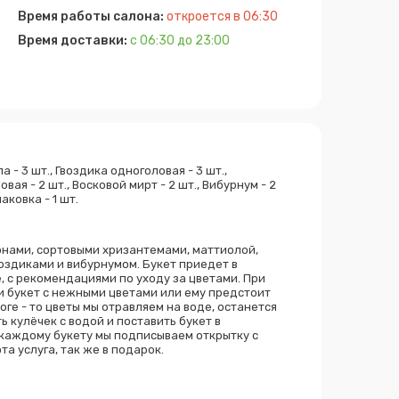
Время работы салона:
откроется в 06:30
Время доставки:
с 06:30 до 23:00
а - 3 шт., Гвоздика одноголовая - 3 шт.,
ая - 2 шт., Восковой мирт - 2 шт., Вибурнум - 2
паковка - 1 шт.
онами, сортовыми хризантемами, маттиолой,
оздиками и вибурнумом. Букет приедет в
 с рекомендациями по уходу за цветами. При
и букет с нежными цветами или ему предстоит
оге - то цветы мы отравляем на воде, останется
ь кулёчек с водой и поставить букет в
 каждому букету мы подписываем открытку с
та услуга, так же в подарок.