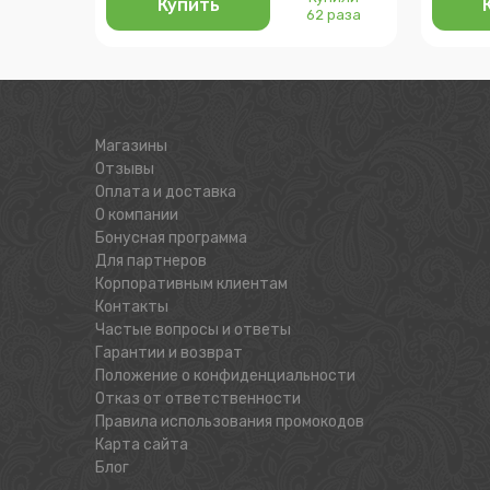
Купить
62 раза
Магазины
Отзывы
Оплата и доставка
О компании
Бонусная программа
Для партнеров
Корпоративным клиентам
Контакты
Частые вопросы и ответы
Гарантии и возврат
Положение о конфиденциальности
Отказ от ответственности
Правила использования промокодов
Карта сайта
Блог