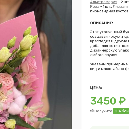
Альстромерия
- 2 шт
Роза
- 1 шт.,
Лизиант
пионовидная кустовая
ОПИСАНИЕ:
Этот утонченный бук
создавая яркую и кр
краспедия и другие 
добавляя нотки нежн
дизайнерскую упако
любого случая.
Указаны примерные 
вид и масштаб, но ф
ЦЕНА:
3450
₽
Получите
104 бо