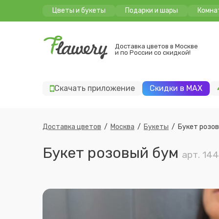
Цветы и букеты
Подарки и шары
Комна
Доставка цветов в Москве
и по России со скидкой!
Скачать приложение
Скидки в MAX
Доставка цветов
/
Москва
/
Букеты
/
Букет розо
Букет розовый бум
арт. 14