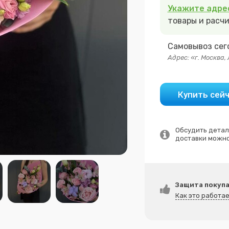
Укажите адре
товары и расч
Самовывоз сего
Адрес: «г. Москва,
Купить сей
Обсудить детали букета с флористом, наличие цветов и условия
доставки можно
Защита покуп
Как это работа