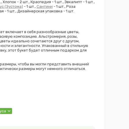
., Хлопок - 2 шт., Краспедия - 1 шт., Эвкалипт - 1 шт.,
ус (Эустома)
- 1 шт.,
Сантини
- 1 шт., Роза
 - 1 шт., Дизайнерская упаковка - 1 шт.
ет включает в себя разнообразные цветы,
асивую композицию. Альстромерия, розы,
цветы идеально сочетаются друг с другом,
ости и элегантности. Упакованный в стильную
вку, этот букет будет отличным подарком для
размеры, чтобы вы могли представить внешний
актически размеры могут немного отличаться.
нуса