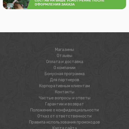
СОСТАВ НА ВАШЕ УСМОТРЕНИЕ ПОСЛЕ
ОФОРМЛЕНИЯ ЗАКАЗА
Магазины
Отзывы
Оплата и доставка
О компании
Бонусная программа
Для партнеров
Корпоративным клиентам
Контакты
Частые вопросы и ответы
Гарантии и возврат
Положение о конфиденциальности
Отказ от ответственности
Правила использования промокодов
Карта сайта