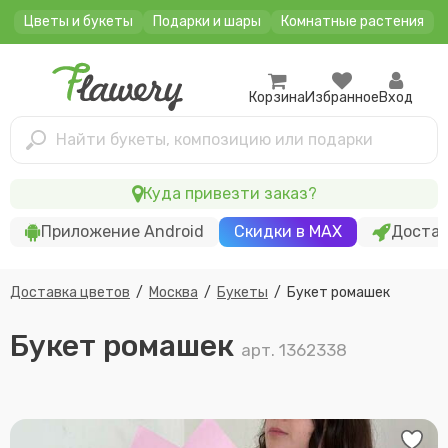
Цветы и букеты
Подарки и шары
Комнатные растения
Корзина
Избранное
Вход
Найти букеты, композицию или подарки
Куда привезти заказ?
Приложение Android
Скидки в MAX
Достав
Доставка цветов
/
Москва
/
Букеты
/
Букет ромашек
Букет ромашек
арт. 1362338