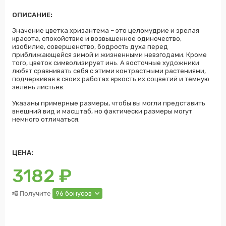
ОПИСАНИЕ:
Значение цветка хризантема – это целомудрие и зрелая
красота, спокойствие и возвышенное одиночество,
изобилие, совершенство, бодрость духа перед
приближающейся зимой и жизненными невзгодами. Кроме
того, цветок символизирует инь. А восточные художники
любят сравнивать себя с этими контрастными растениями,
подчеркивая в своих работах яркость их соцветий и темную
зелень листьев.
Указаны примерные размеры, чтобы вы могли представить
внешний вид и масштаб, но фактически размеры могут
немного отличаться.
ЦЕНА:
3182
₽
Получите
96 бонусов