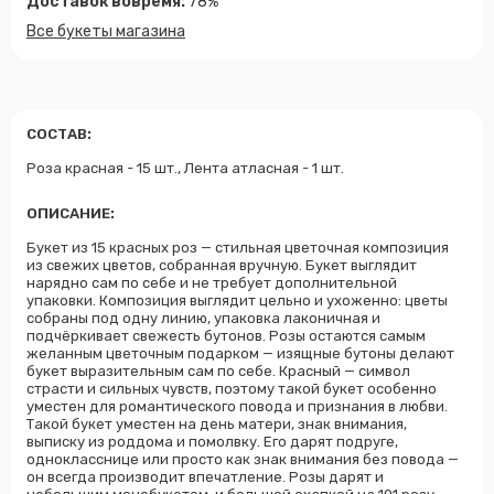
Доставок вовремя:
78%
Все букеты магазина
СОСТАВ:
Роза красная - 15 шт., Лента атласная - 1 шт.
ОПИСАНИЕ:
Букет из 15 красных роз — стильная цветочная композиция
из свежих цветов, собранная вручную. Букет выглядит
нарядно сам по себе и не требует дополнительной
упаковки. Композиция выглядит цельно и ухоженно: цветы
собраны под одну линию, упаковка лаконичная и
подчёркивает свежесть бутонов. Розы остаются самым
желанным цветочным подарком — изящные бутоны делают
букет выразительным сам по себе. Красный — символ
страсти и сильных чувств, поэтому такой букет особенно
уместен для романтического повода и признания в любви.
Такой букет уместен на день матери, знак внимания,
выписку из роддома и помолвку. Его дарят подруге,
однокласснице или просто как знак внимания без повода —
он всегда производит впечатление. Розы дарят и