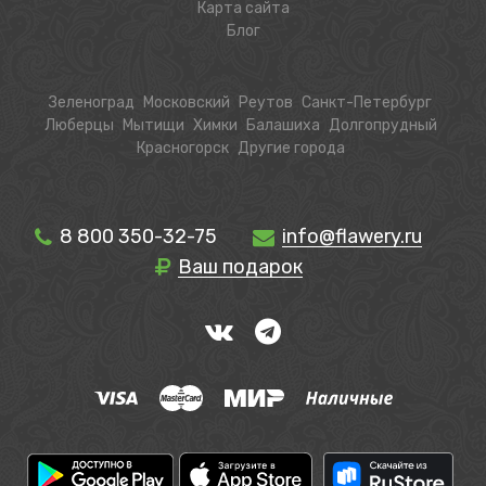
Карта сайта
Блог
Зеленоград
Московский
Реутов
Санкт-Петербург
Люберцы
Мытищи
Химки
Балашиха
Долгопрудный
Красногорск
Другие города
8 800 350-32-75
info@flawery.ru
Ваш подарок