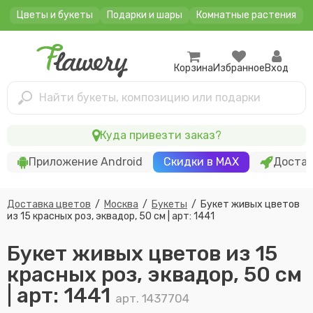
Цветы и букеты
Подарки и шары
Комнатные растения
Корзина
Избранное
Вход
Найти букеты, композицию или подарки
Куда привезти заказ?
Приложение Android
Скидки в MAX
Достав
Доставка цветов
/
Москва
/
Букеты
/
Букет живых цветов
из 15 красных роз, эквадор, 50 см | арт: 1441
Букет живых цветов из 15
красных роз, эквадор, 50 см
| арт: 1441
арт. 1437704