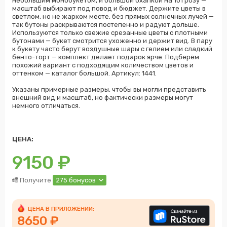
небольшим монобукетом, и большой охапкой на 101 розу —
масштаб выбирают под повод и бюджет. Держите цветы в
светлом, но не жарком месте, без прямых солнечных лучей —
так бутоны раскрываются постепенно и радуют дольше.
Используются только свежие срезанные цветы с плотными
бутонами — букет смотрится ухоженно и держит вид. В пару
к букету часто берут воздушные шары с гелием или сладкий
бенто-торт — комплект делает подарок ярче. Подберём
похожий вариант с подходящим количеством цветов и
оттенком — каталог большой. Артикул: 1441.
Указаны примерные размеры, чтобы вы могли представить
внешний вид и масштаб, но фактически размеры могут
немного отличаться.
ЦЕНА:
9150
₽
Получите
275 бонусов
ЦЕНА В ПРИЛОЖЕНИИ:
8650 ₽