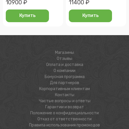
10900 ₽
11400 ₽
Купить
Купить
Магазины
Отзывы
Оплата и доставка
О компании
Бонусная программа
Для партнеров
Корпоративным клиентам
Контакты
Частые вопросы и ответы
Гарантии и возврат
Положение о конфиденциальности
Отказ от ответственности
Правила использования промокодов