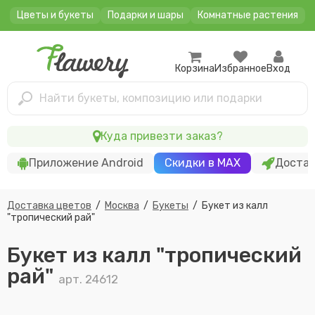
Цветы и букеты
Подарки и шары
Комнатные растения
Корзина
Избранное
Вход
Найти букеты, композицию или подарки
Куда привезти заказ?
Приложение Android
Скидки в MAX
Достав
Доставка цветов
/
Москва
/
Букеты
/
Букет из калл
"тропический рай"
Букет из калл "тропический
рай"
арт. 24612