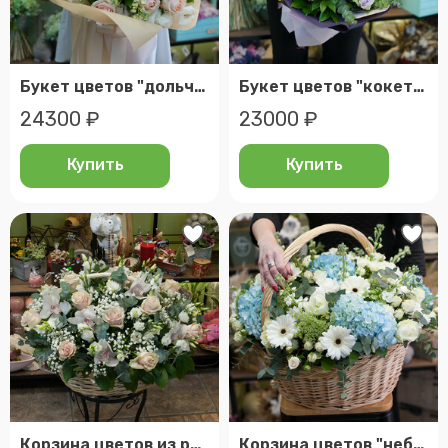
Букет цветов "дольче"
Букет цветов "кокетливая осень"
24300 ₽
23000 ₽
Купить
Купить
Корзина цветов из роз и орхидей "britney spears"
Корзина цветов "небеса"