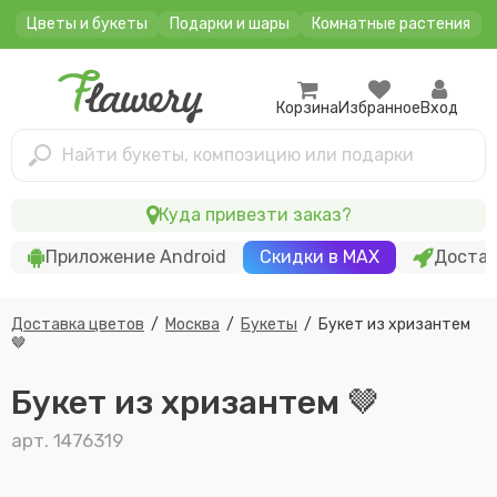
Цветы и букеты
Подарки и шары
Комнатные растения
Корзина
Избранное
Вход
Найти букеты, композицию или подарки
Куда привезти заказ?
Приложение Android
Скидки в MAX
Достав
Доставка цветов
/
Москва
/
Букеты
/
Букет из хризантем
🤎
Букет из хризантем 🤎
арт. 1476319