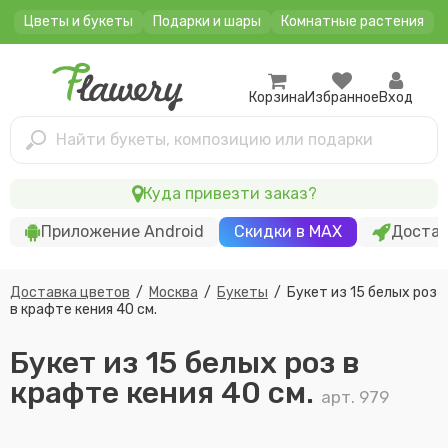
Цветы и букеты
Подарки и шары
Комнатные растения
Корзина
Избранное
Вход
Найти букеты, композицию или подарки
Куда привезти заказ?
Приложение Android
Скидки в MAX
Достав
Доставка цветов
/
Москва
/
Букеты
/
Букет из 15 белых роз
в крафте кения 40 см.
Букет из 15 белых роз в
крафте кения 40 см.
арт. 979