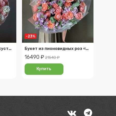
-23%
Букет с пионовидными кустовыми розами и белой эустомой
Букет из пионовидных роз «джульетта» и маттиолы, размер l
16490 ₽
21540 ₽
Купить