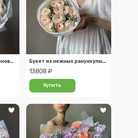
Жемчужный букет с пионовидными розами и эустомой. Veresk 272
Букет из нежных ранункулюсов и оксипеталума
13808 ₽
Купить