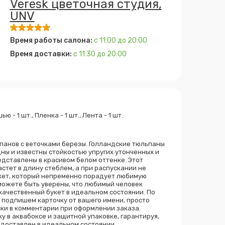
Veresk цветочная студия,
UNV
Время работы салона:
с 11:00 до 20:00
Время доставки:
с 11:30 до 20:00
ью - 1 шт., Пленка - 1 шт., Лента - 1 шт.
панов с веточками березы. Голландские тюльпаны
ны и известны стойкостью упругих утонченных и
дставлены в красивом белом оттенке. Этот
астет в длину стеблем, а при распускании не
укет, который непременно порадует любимую
можете быть уверены, что любимый человек
качественный букет в идеальном состоянии. По
подпишем карточку от вашего имени, просто
ски в комментарии при оформлении заказа.
у в аквабоксе и защитной упаковке, гарантируя,
 доставлен в идеальном состоянии.