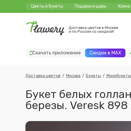
Цветы и букеты
Подарки и шары
Комна
Доставка цветов в Москве
и по России со скидкой!
Скачать приложение
Скидки в MAX
Доставка цветов
/
Москва
/
Букеты
/
Монобукеты
Букет белых голландских тюльпанов 45шт с веточками
березы. Veresk 898