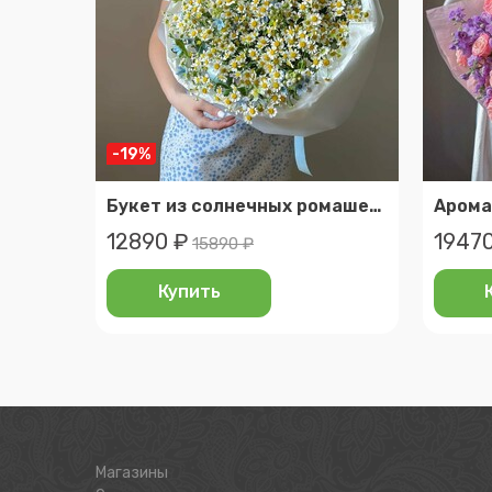
-19%
Букет из солнечных ромашек и голубых незабудок, размер m, veresk 266
12890 ₽
19470
15890 ₽
Купить
Магазины