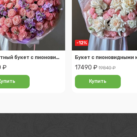
-12%
Ароматный букет с пионовидными розовыми розами, размер l
 ₽
17490 ₽
19840 ₽
Купить
Купить