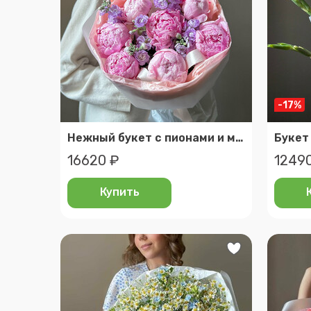
-17%
Нежный букет с пионами и маттиолой
16620 ₽
1249
Купить