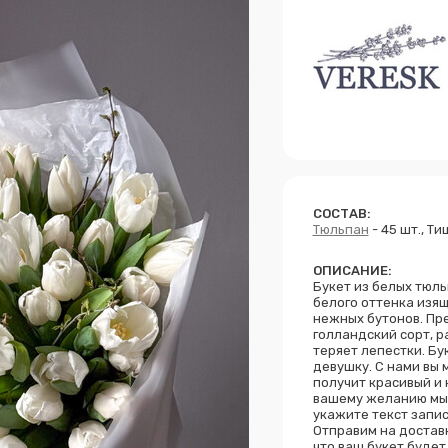
СОСТАВ:
Тюльпан
- 45 шт., Тиш
ОПИСАНИЕ:
Букет из белых тюль
белого оттенка изящ
нежных бутонов. Пре
голландский сорт, р
теряет лепестки. Б
девушку. С нами вы 
получит красивый и 
вашему желанию мы 
укажите текст запи
Отправим на доставк
что ваш букет будет