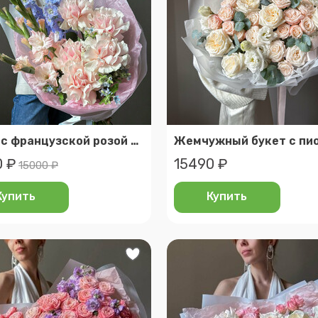
Букет с французской розой и нежным сиреневым дельфиниумом, veresk 807
0 ₽
15490 ₽
15000 ₽
Купить
Купить